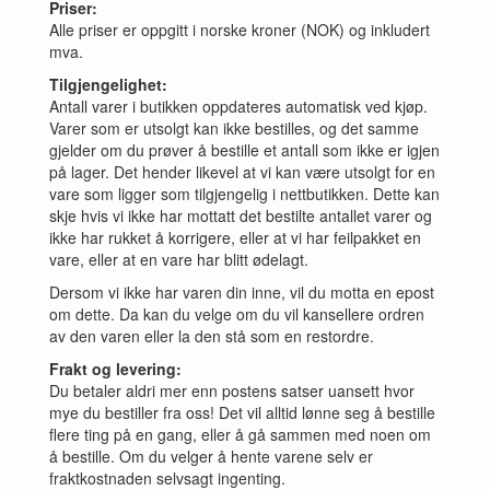
Priser:
Alle priser er oppgitt i norske kroner (NOK) og inkludert
mva.
Tilgjengelighet:
Antall varer i butikken oppdateres automatisk ved kjøp.
Varer som er utsolgt kan ikke bestilles, og det samme
gjelder om du prøver å bestille et antall som ikke er igjen
på lager. Det hender likevel at vi kan være utsolgt for en
vare som ligger som tilgjengelig i nettbutikken. Dette kan
skje hvis vi ikke har mottatt det bestilte antallet varer og
ikke har rukket å korrigere, eller at vi har feilpakket en
vare, eller at en vare har blitt ødelagt.
Dersom vi ikke har varen din inne, vil du motta en epost
om dette. Da kan du velge om du vil kansellere ordren
av den varen eller la den stå som en restordre.
Frakt og levering:
Du betaler aldri mer enn postens satser uansett hvor
mye du bestiller fra oss! Det vil alltid lønne seg å bestille
flere ting på en gang, eller å gå sammen med noen om
å bestille. Om du velger å hente varene selv er
fraktkostnaden selvsagt ingenting.