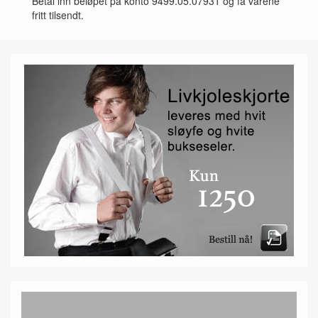
Betal inn beløpet på konto 9499.05.07931 og få varene
fritt tilsendt.