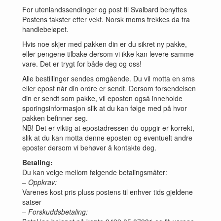
For utenlandssendinger og post til Svalbard benyttes
Postens takster etter vekt. Norsk moms trekkes da fra
handlebeløpet.
Hvis noe skjer med pakken din er du sikret ny pakke,
eller pengene tilbake dersom vi ikke kan levere samme
vare. Det er trygt for både deg og oss!
Alle bestillinger sendes omgående. Du vil motta en sms
eller epost når din ordre er sendt. Dersom forsendelsen
din er sendt som pakke, vil eposten også inneholde
sporingsinformasjon slik at du kan følge med på hvor
pakken befinner seg.
NB! Det er viktig at epostadressen du oppgir er korrekt,
slik at du kan motta denne eposten og eventuelt andre
eposter dersom vi behøver å kontakte deg.
Betaling:
Du kan velge mellom følgende betalingsmåter:
– Oppkrav:
Varenes kost pris pluss postens til enhver tids gjeldene
satser
– Forskuddsbetaling: