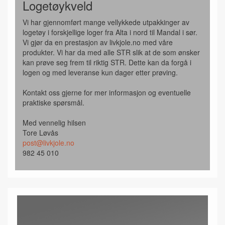
Logetøykveld
Vi har gjennomført mange vellykkede utpakkinger av
logetøy i forskjellige loger fra Alta i nord til Mandal i sør.
Vi gjør da en prestasjon av livkjole.no med våre
produkter. Vi har da med alle STR slik at de som ønsker
kan prøve seg frem til riktig STR. Dette kan da forgå i
logen og med leveranse kun dager etter prøving.
Kontakt oss gjerne for mer informasjon og eventuelle
praktiske spørsmål.
Med vennelig hilsen
Tore Løvås
post@livkjole.no
982 45 010