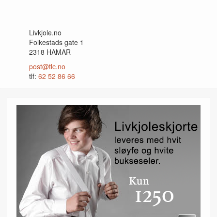
Livkjole.no
Folkestads gate 1
2318 HAMAR
post@tlc.no
tlf:
62 52 86 66