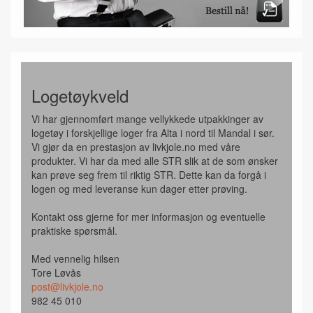
Logetøykveld
Vi har gjennomført mange vellykkede utpakkinger av
logetøy i forskjellige loger fra Alta i nord til Mandal i sør.
Vi gjør da en prestasjon av livkjole.no med våre
produkter. Vi har da med alle STR slik at de som ønsker
kan prøve seg frem til riktig STR. Dette kan da forgå i
logen og med leveranse kun dager etter prøving.
Kontakt oss gjerne for mer informasjon og eventuelle
praktiske spørsmål.
Med vennelig hilsen
Tore Løvås
post@livkjole.no
982 45 010